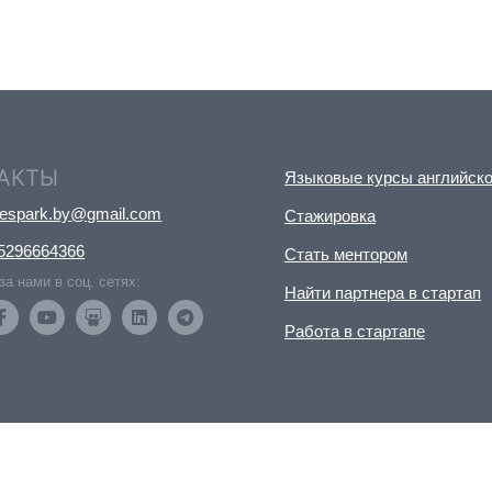
АКТЫ
Языковые курсы английско
nespark.by@gmail.com
Стажировка
5296664366
Стать ментором
за нами в соц. сетях:
Найти партнера в стартап
Работа в стартапе