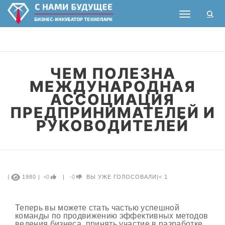
Toggle nav
ЧЕМ ПОЛЕЗНА
МЕЖДУНАРОДНАЯ
АССОЦИАЦИЯ
ПРЕДПРИНИМАТЕЛЕЙ И
РУКОВОДИТЕЛЕЙ
|
1980 |
+0
|
-0
ВЫ УЖЕ ГОЛОСОВАЛИ
|
< 1
Теперь вы можете стать частью успешной
команды по продвижению эффективных методов
ведения бизнеса, принять участие в разработке