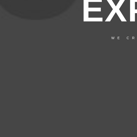
EX
WE CR