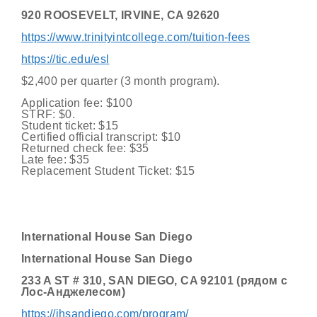
920 ROOSEVELT, IRVINE, CA 92620
https://www.trinityintcollege.com/tuition-fees
https://tic.edu/esl
$2,400 per quarter (3 month program).
Application fee: $100
STRF: $0.
Student ticket: $15
Certified official transcript: $10
Returned check fee: $35
Late fee: $35
Replacement Student Ticket: $15
International House San Diego
International House San Diego
233 A ST # 310, SAN DIEGO, CA 92101 (рядом с
Лос-Анджелесом)
https://ihsandiego.com/program/