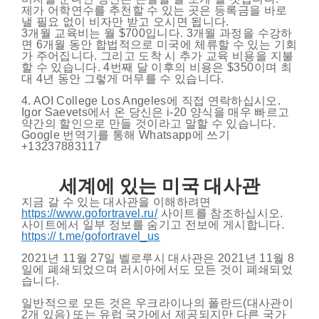
제가 어학연수를 추천할 수 있는 곳은 등록금을 바로
낼 필요 없이 비자만 받고 오시면 됩니다.
3개월 교육비는 월 $700입니다. 3개월 과정을 수강하
면 6개월 동안 합법적으로 미국에 체류할 수 있는 기회
가 주어집니다. 그리고 도착 시 추가 교육 비용을 지불
할 수 있습니다. 4번째 달 이후의 비용은 $350이며 최
대 4년 동안 그렇게 머무를 수 있습니다.
4. AOI College Los Angeles에 직접 연락하십시오.
Igor Saevets에서 온 당신은 i-20 양식을 매우 빠르고
약간의 할인으로 만들 것이라고 말할 수 있습니다.
Google 번역기를 통해 Whatsapp에 쓰기
+13237883117
세계에 있는 미국 대사관
지금 갈 수 있는 대사관을 이해하려면
https://www.gofortravel.ru/
사이트를 참조하십시오.
사이트에서 일부 정보를 숨기고 전보에 게시합니다.
https:// t.me/gofortravel_us
2021년 11월 27일 벨로루시 대사관은 2021년 11월 8
일에 폐쇄되었으며 러시아에서도 모든 것이 폐쇄되었
습니다.
일반적으로 모든 것은 우크라이나의 폴란드(대사관이
2개 있음) 또는 유럽 국가에서 제공되지만 다른 국가