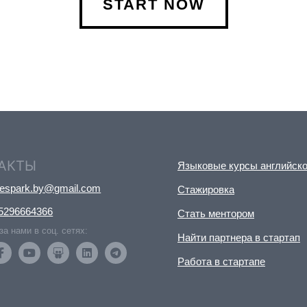
START NOW
АКТЫ
Языковые курсы английско
nespark.by@gmail.com
Стажировка
5296664366
Стать ментором
за нами в соц. сетях:
Найти партнера в стартап
Работа в стартапе