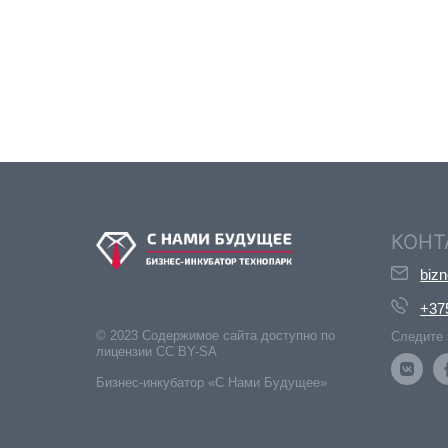
КОНТ
biz
+37
© 2023 Содержимое сайта доступно по
Следите 
лицензии CC BY-SA
Бизнес-инкубатор «С Нами Будущее»