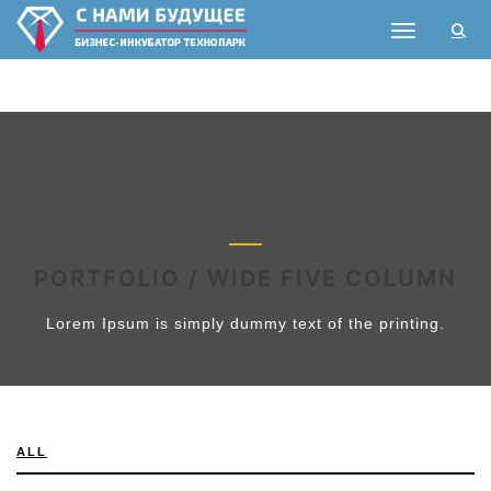
Toggle nav
PORTFOLIO / WIDE FIVE COLUMN
Lorem Ipsum is simply dummy text of the printing.
ALL