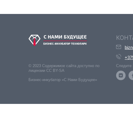
КОНТ
biz
+37
© 2023 Содержимое сайта доступно по
Следите 
лицензии CC BY-SA
Бизнес-инкубатор «С Нами Будущее»