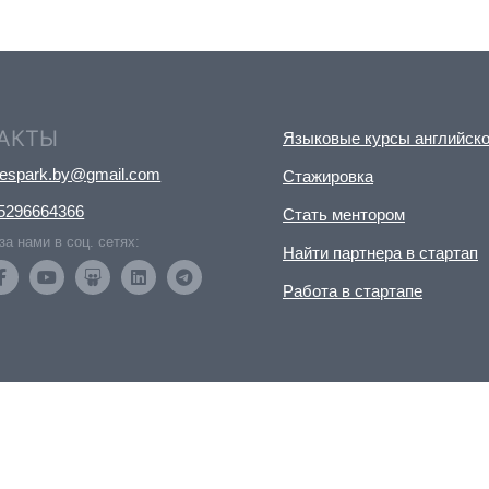
АКТЫ
Языковые курсы английско
nespark.by@gmail.com
Стажировка
5296664366
Стать ментором
за нами в соц. сетях:
Найти партнера в стартап
Работа в стартапе