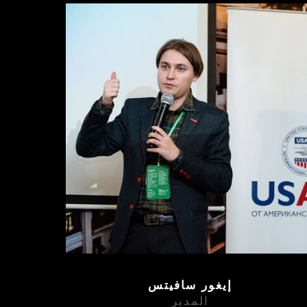
إيغور سافيتس
المدير