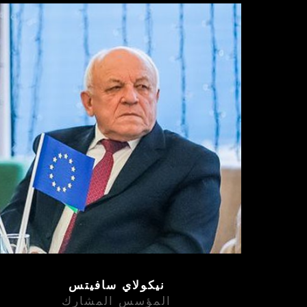
نيكولاي سافيتس
المؤسس المشارك