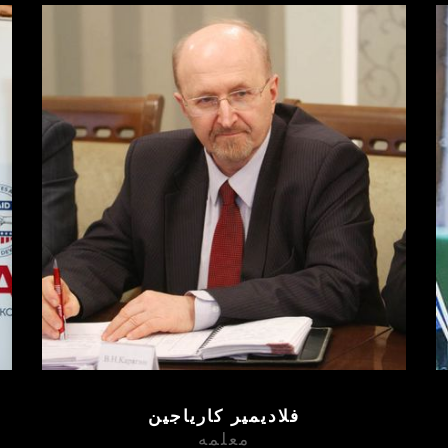
فلاديمير كارياجين
معلمه