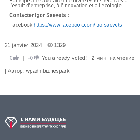
Participe à l’élaboration de diverses lois relatives à
l’esprit d’entreprise, à l’innovation et à l’écologie.
Contacter Igor Saevets :
Facebook
https://www.facebook.com/igorsaevets
21 janvier 2024 |
1329 |
+0
|
-0
You already voted!
|
2
мин. на чтение
| Автор: wpadmbiznespark