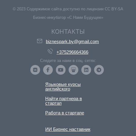
© 2023 Содержимое сайта доступно по лицензии CC BY-SA
Бизнес-инкубатор «С Нами Будущее»
КОНТАКТЫ
biznespark.by@gmail.com
+375296664366
Следите за нами в соц. сетях:
Языковые курсы
английского
Найти партнера в
стартап
Работа в стартапе
ИИ Бизнес наставник