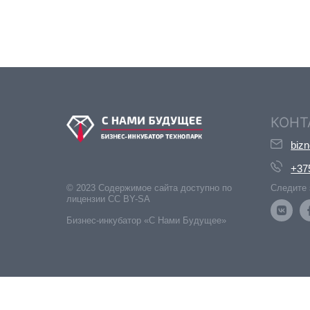
КОНТ
biz
+37
© 2023 Содержимое сайта доступно по
Следите 
лицензии CC BY-SA
Бизнес-инкубатор «С Нами Будущее»