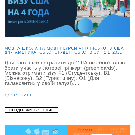
МОВНА ШКОЛА ТА МОВНІ КУРСИ АНГЛІЙСЬКОЇ В США
ДЛЯ АМЕРИКАНСЬКОЇ СТУДЕНТСЬКОЇ ВІЗИ F1 В 2021
Для того, щоб потрапити до США не обов'язково
брати участь у лотереї грінкарт (green cards).
Можна отримати візу F1 (Студентську), B1
(Бізнесову), B2 (Туристичну), O1 (Для
талановитих у своїй галузі)....
187 LIKES
ПРОДОЛЖИТЬ ЧТЕНИЕ