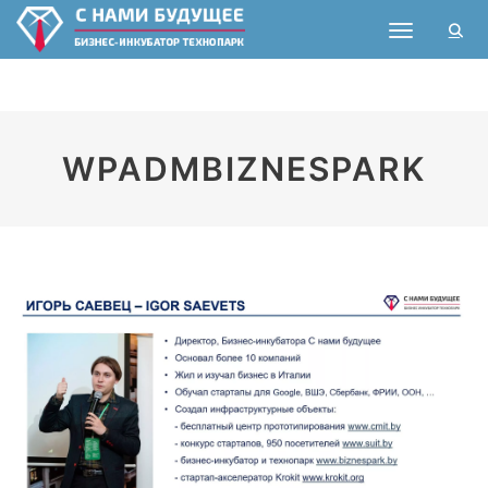
Toggle nav
WPADMBIZNESPARK