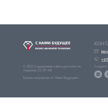
КОНТ
biz
+37
© 2023 Содержимое сайта доступно по
Следите 
лицензии CC BY-SA
Бизнес-инкубатор «С Нами Будущее»