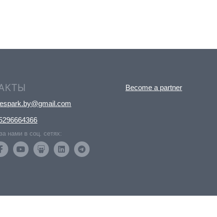
АКТЫ
Become a partner
nespark.by@gmail.com
5296664366
за нами в соц. сетях: