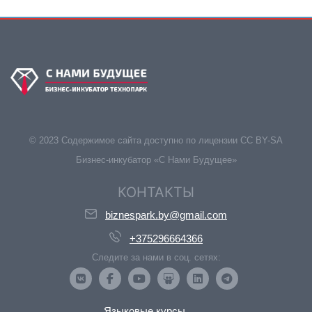
© 2023 Содержимое сайта доступно по лицензии CC BY-SA
Бизнес-инкубатор «С Нами Будущее»
КОНТАКТЫ
biznespark.by@gmail.com
+375296664366
Следите за нами в соц. сетях:
Языковые курсы