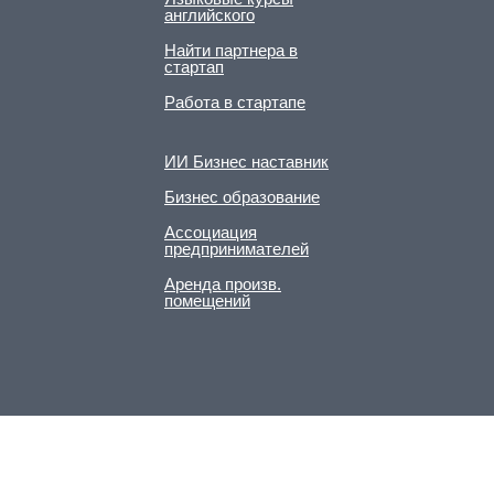
английского
Найти партнера в
стартап
Работа в стартапе
ИИ Бизнес наставник
Бизнес образование
Ассоциация
предпринимателей
Аренда произв.
помещений