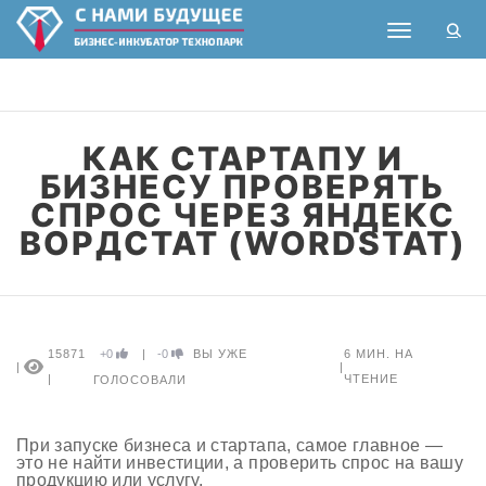
Toggle nav
КАК СТАРТАПУ И
БИЗНЕСУ ПРОВЕРЯТЬ
СПРОС ЧЕРЕЗ ЯНДЕКС
ВОРДСТАТ (WORDSTAT)
15871
+0
|
-0
ВЫ УЖЕ
6
МИН. НА
|
|
|
ЧТЕНИЕ
ГОЛОСОВАЛИ
При запуске бизнеса и стартапа, самое главное —
это не найти инвестиции, а проверить спрос на вашу
продукцию или услугу.