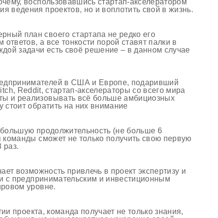
почему, воспользовавшись стартап-акселератором
я ведения проектов, но и воплотить свой в жизнь.
рный план своего стартапа не редко его
ответов, а все тонкости порой ставят палки в
ждой задачи есть своё решение – в данном случае
редпринимателей в США и Европе, подаривший
itch
,
Reddit
, стартап-акселераторы со всего мира
ты и реализовывать всё больше амбициозных
у стоит обратить на них внимание
ебольшую продолжительность (не больше 6
я команды сможет не только получить свою первую
8 раз.
ает возможность привлечь в проект экспертизу и
и с
предпринимательским и инвестиционным
ровом уровне.
тии проекта, команда получает не только знания,