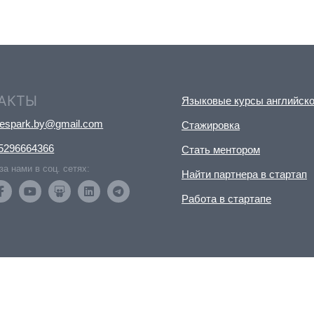
АКТЫ
Языковые курсы английско
nespark.by@gmail.com
Стажировка
5296664366
Стать ментором
за нами в соц. сетях:
Найти партнера в стартап
Работа в стартапе