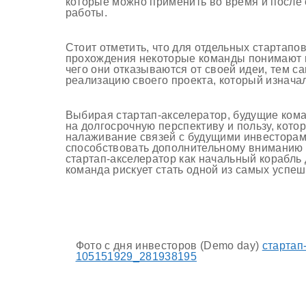
которые можно применить
во время
и после 
работы.
Стоит отметить, что для отдельных стартапо
прохождения некоторые команды понимают н
чего они отказываются от своей идеи, тем 
реализацию своего проекта, который изнач
Выбирая стартап-акселератор, будущие кома
на долгосрочную перспективу и пользу, кото
налаживание связей с будущими инвесторам
способствовать дополнительному вниманию 
стартап-акселератор как начальный корабль
команда рискует стать одной из самых успе
Фото с дня инвесторов (Demo day)
стартап
105151929_281938195