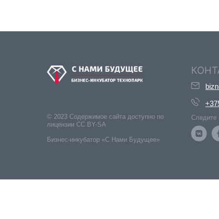
КОНТ
biz
+37
© 2023 Содержимое сайта доступно по
Следите 
лицензии CC BY-SA
Бизнес-инкубатор «С Нами Будущее»