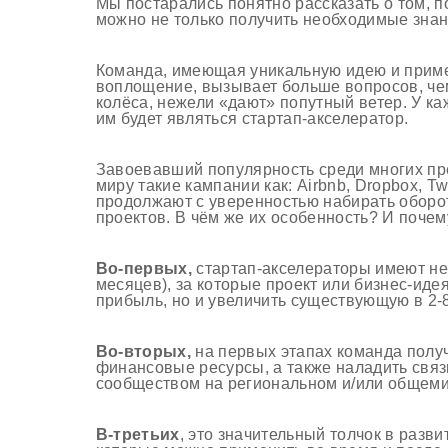
Мы постарались понятно рассказать о том, 
можно не только получить необходимые знани
Команда, имеющая уникальную идею и приме
воплощение, вызывает больше вопросов, чем 
колёса, нежели «дают» попутный ветер. У ка
им будет являться стартап-акселератор.
Завоевавший популярность среди многих п
миру такие кампании как:
Airbnb
,
Dropbox
,
Tw
продолжают с уверенностью набирать оборо
проектов. В чём же их особенность? И почем
Во-первых,
стартап
-акселераторы имеют н
месяцев), за которые проект или бизнес-иде
прибыль, но и увеличить существующую в 2-
Во-вторых
,
на
первых этапах команда получ
финансовые ресурсы, а также наладить связ
сообществом на региональном и
/
или общеми
В-третьих
, это значительный толчок в разви