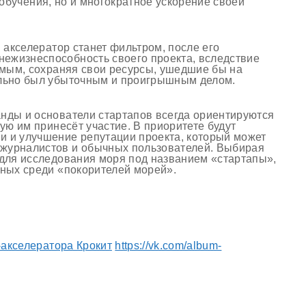
обучения, но и многократное ускорение своей
в акселератор станет фильтром, после его
ежизнеспособность своего проекта, вследствие
самым, сохраняя свои ресурсы, ушедшие бы на
ально был убыточным и проигрышным делом.
нды и основатели стартапов всегда ориентируются
рую им принесёт участие. В приоритете будут
и и улучшение репутации проекта, который может
журналистов и обычных пользователей. Выбирая
 для исследования моря под названием «стартапы»,
шных среди «покорителей морей».
-акселератора Крокит
https://vk.com/album-