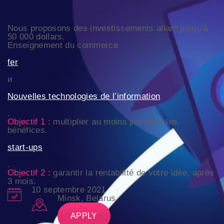
Nous proposons des investissements allant jusqu’à
50 000 dollars.
Enseignement du commerce
fer
и
Nouvelles technologies de l’information
.
Objectif 1 :
multiplier au moins par deux les
bénéfices.
start-ups
.
Objectif 2 :
garantir la rentabilité de votre idée, après
3 mois.
10 septembre 2021
Minsk, Belarus
APPLY