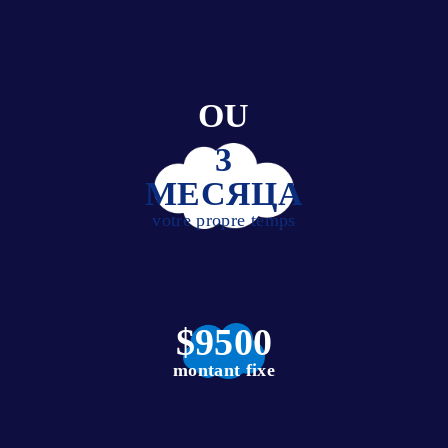
OU
3
МЕСЯЦА
votre propre temps
$9500
montant fixe