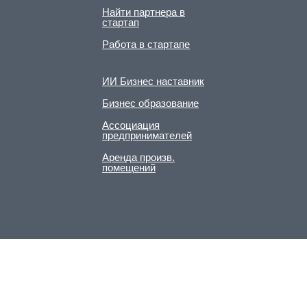
Найти партнера в
стартап
Работа в стартапе
ИИ Бизнес наставник
Бизнес образование
Ассоциация
предпринимателей
Аренда произв.
помещений