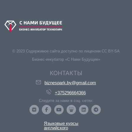
© 2023 Содержимое сайта доступно по лицензии CC BY-SA
Бизнес-инкубатор «С Нами Будущее»
КОНТАКТЫ
biznespark.by@gmail.com
+375296664366
Следите за нами в соц. сетях:
Языковые курсы
английского