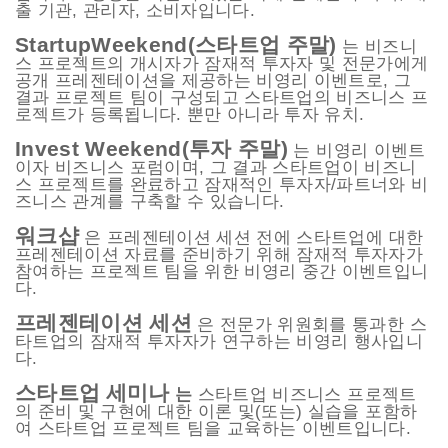
출 기관, 관리자, 소비자입니다.
StartupWeekend(스타트업 주말)
는 비즈니
스 프로젝트의 개시자가 잠재적 투자자 및 전문가에게
공개 프레젠테이션을 제공하는 비영리 이벤트로, 그
결과 프로젝트 팀이 구성되고 스타트업의 비즈니스 프
로젝트가 등록됩니다. 뿐만 아니라 투자 유치.
Invest Weekend(투자 주말)
는 비영리 이벤트
이자 비즈니스 포럼이며, 그 결과 스타트업이 비즈니
스 프로젝트를 완료하고 잠재적인 투자자/파트너와 비
즈니스 관계를 구축할 수 있습니다.
워크샵
은 프레젠테이션 세션 전에 스타트업에 대한
프레젠테이션 자료를 준비하기 위해 잠재적 투자자가
참여하는 프로젝트 팀을 위한 비영리 중간 이벤트입니
다.
프레젠테이션
세션
은 전문가 위원회를 통과한 스
타트업의 잠재적 투자자가 연구하는 비영리 행사입니
다.
스타트업
세미나
는
스타트업 비즈니스 프로젝트
의 준비 및 구현에 대한 이론 및(또는) 실습을 포함하
여 스타트업 프로젝트 팀을 교육하는 이벤트입니다.