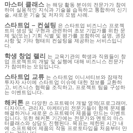
마스터 클래스
는 해당 활동 분야의 전문가가 참여
하여 실용적인 지식과 기술을 습득하고 통합하여 신기
술, 새로운 기술 및 저자의 모범 사례.
스타트업
–
컨설팅
은 스타트업 비즈니스 프로젝
트의 생성 및 구현과 관련하여 초보 기업가를 위한 문
제 및(또는) 기회 식별 및 평가를 포함하여 설명, 권장
사항 및 기타 형태의 컨설팅을 제공하는 서비스입니
다.
학생
창업 랠리
는 교육기관의 학생과 직원들이 창
업 프로젝트의 개발 및 실행에 대해 비즈니스 전문가
가 참여하는 모임입니다.
스타트업
교류
는 스타트업 이니셔티브와 잠재적
투자자 사이에 스타트업 이슈에 대한 정보를 교환하
고, 비즈니스 협력을 조직하고, 프로젝트 팀을 구성하
는 이벤트입니다.
해커톤
은 다양한 소프트웨어 개발 영역(프로그래머,
디자이너, 관리자, 마케터)의 전문가들이 함께 문제를
해결하거나 새로운 소프트웨어 제품을 만드는 이벤트
입니다. 또한 해커톤 기간에는 전문가와 멘토의 마스
터클래스와 상담도 진행된다. 목표는 제한된 시간 내
에 소프트웨어 제품의 작동 프로토타입을 처음부터 만