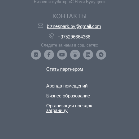
Бизнес-инкубатор «С Нами Будущее»
КОНТАКТЫ
biznespark.by@gmail.com
+375296664366
Следите за нами в соц. сетях:
Стать партнером
Аренда помещений
Бизнес образование
Организация поездок
заграницу