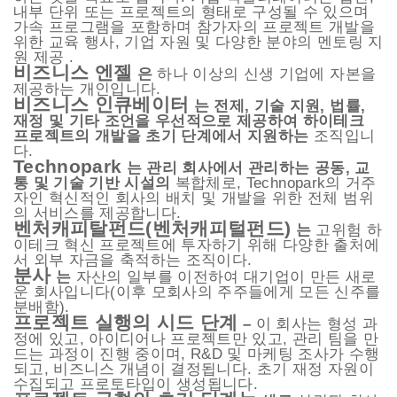
내부 단위 또는 프로젝트의 형태로 구성될 수 있으며
가속 프로그램을 포함하며 참가자의 프로젝트 개발을
위한 교육 행사, 기업 자원 및 다양한 분야의 멘토링 지
원 제공 .
비즈니스 엔젤
은
하나 이상의 신생 기업에 자본을
제공하는 개인입니다.
비즈니스 인큐베이터
는 전제, 기술 지원, 법률,
재정 및 기타 조언을 우선적으로 제공하여 하이테크
프로젝트의 개발을 초기 단계에서 지원하는
조직입니
다.
Technopark
는 관리 회사에서 관리하는 공동, 교
통 및 기술 기반 시설의
복합체로, Technopark의 거주
자인 혁신적인 회사의 배치 및 개발을 위한 전체 범위
의 서비스를 제공합니다.
벤처캐피탈펀드(벤처캐피털펀드)
는
고위험 하
이테크 혁신 프로젝트에 투자하기 위해 다양한 출처에
서 외부 자금을 축적하는 조직이다.
분사
는
자산의 일부를 이전하여 대기업이 만든 새로
운 회사입니다(이후 모회사의 주주들에게 모든 신주를
분배함).
프로젝트 실행의 시드 단계
–
이 회사는 형성 과
정에 있고, 아이디어나 프로젝트만 있고, 관리 팀을 만
드는 과정이 진행 중이며, R&D 및 마케팅 조사가 수행
되고, 비즈니스 개념이 결정됩니다. 초기 재정 자원이
수집되고 프로토타입이 생성됩니다.