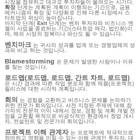
시장을 점유하고 대규모 투자자들이 몰려오는 시기다.
확장
단계는 계획된 계획이 이행되는 기간으로, 금융
메커니즘의 확장 및 다양화로 인해 다른 시장에서 스
타트업의 위상이 높아집니다.
마지막 단계(
Exit
단계)는 벤처 투자자와 비즈니스 엔
젤이 사업을 종료하는 기간(스타트업 매각, 법인화)이
며, 해외 시장의 정복이나 파산도 될 수 있습니다.
벤치마크
는 귀사의 성과를 업계 또는 경쟁업체의 성
하는
과와 비교
것입니다.
Blamestorming
문제가 발생한 사람이나 이유
은
를 찾는 것입니다.
로드맵(로드맵, 로드맵, 간트 차트, 로드맵)
은 시간 경과에 따른 작업 분포와 함께 제품(프로젝트)
릴리스에 대한 시각적 계획입니다.
회의
는 경험을 교환하고 비즈니스 문제를 논의하기
위한 전문가 회의입니다. 사전 지정된 주제에 대해 참
가자의 전문적 이익 내에서 정보, 경험 및 계획 개발 전
망을 교환할 목적으로 비공식적인 환경에서 창업 개시
자, 컨설턴트 및 전문가의 회의입니다.
프로젝트 이해 관계자
는 프로젝트에 적극적으로
참여하고 영향을 미칠 수 있는 이해 관계인 투자자, 대