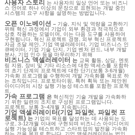
사용자 스토리
는 사용자의 일상 언어 또는 비즈니
스 언어로 하나 이상의 문장으로 표현되는 개발 중인
시스템의 요구 사항을 설명하는 방법입니다.
오픈 이노베이션
–
기술, 지식 및 역량을 교환하기
위해 혁신 과정에서 기업이 외부 환경과 적극적으로
상호 작용하는 모델이며, 이는 다음 도구를 사용하여
구현됩니다. 혁신 프로젝트 경쟁, 외부 혁신 프로젝트
자금 조달 제안, 기업 액셀러레이터, 기업 비즈니스 인
큐베이터, 기업 기술 단지, 기업 벤처 펀드, 내부 개발
분사, 기업 인수 등을 마무리하기 위해
비즈니스 액셀러레이터
는
교육 활동, 상담, 멘토
링 지원, 장비 및 기타 리소스에 대한 액세스를 포함하
여 초기 단계의 프로젝트에 대한 단기(보통 3-6개월)
가속화 프로그램을 수행하여 개발 가속화를 목표로 하
는 조직입니다. 프로토타이핑, 특허 획득 또는 제안된
아이디어의 시장 실행 가능성 테스트를 포함한 프로젝
트.
가속 프로그램
은
혁신적인 기술 개발을 가속화하
기 위한 일련의 조치로 구성된 프로그램입니다.
프로젝트. 보통 3~4개월 지속됩니다.
기업 액셀러레이터(기업 파일럿, 파일럿 프
로젝트)
는
기업의 목표를 달성하는 데 사용되는 도
구로, 3-12개월 이내에 구현되며 비즈니스 아이디어의
실행 가능성을 테스트하고 스타트업의 발전을 가속화
하는 것을 목표로 합니다. 기업 액셀러레이터는 법인,