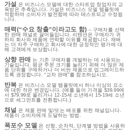
가설
은 비즈니스 모델에 대한 스타트업 창업자의 교
육받은 추측입니다. 가설은 비즈니스 모델 템플릿에
적합하며 소비자가 발전함에 따라 테스트되고 수정됩
니다.
매력(“수요 창출”이라고도 함)
– 구매자를 선택
한 판매 채널로 끌어들입니다. 리텐션은 구매자가 귀
하의 회사와 제품에 연락할 이유를 제공합니다. 재배
는 더 자주 구매하고 회사에 대한 긍정적인 평가에 대
해 고객에게 보상합니다.
상향 판매
는 기존 구매자를 개발하는 데 사용되는
기술입니다. 평균 주문 크기를 늘리기 위해 더 많은 제
품 단위를 구매하거나 더 비싼 제품으로 업그레이드하
도록 권장합니다. “교차 판매”를 참조하십시오.
반복
은 비즈니스 모델 템플릿에서 하나 이상의 요소
에 대한 작은 변경입니다. (예를 들어 가격을 $39.99에
서 $79.99로 올리거나 12-15세 소년에서 15-19세 소년
으로 세그먼트를 전환합니다.)
채널
은 제품 판매 및/또는 배포를 위한 채널입니다.
제품이 소비자에게 도달하는 방법.
폭포수 모델
은 선형, 순차적, 단계별 방법을 사용하