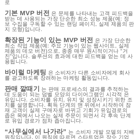
로
기본 MVP 버전
은 문제를 나타내는 고객 피드백을
받는 데 사용되는 가장 단순한 최소 성능 제품(예: 정
보 수집을 구독할 수 있는 랜딩 페이지, 실제 제품의 판
지 모형)입니다.
확장된 기능이 있는 MVP 버전
은 가장 단순한
최소 작업 제품(예: 주요 기능이 있는 웹사이트, 실제
제품의 데모 버전)으로, 종종 매우 원시적이거나 “거
친”입니다. 솔루션의 효과에 대한 피드백을 얻는 데 사
용됩니다.
바이럴 마케팅
은 소비자가 다른 소비자에게 회사
를 광고하도록 장려하는 마케팅 활동입니다.
판매 깔때기
는 판매 프로세스의 결과를 추적하는
데 도움이 되는 덤벨 모양의 다이어그램인 시각적 은
유입니다. 소비자를 유치, 유지 및 성장시키기 위한 조
치를 설명합니다. 획득 단계의 맨 위에서 시작하여 잠
재 고객이 실제 구매자로 바뀌고 기회가 유입경로의
좁은 목에서 나오는 실제 주문이 되면서 각 후속 단계
로 유입 경로가 점차 좁아집니다.
“사무실에서 나가라”
는 소비자 개발 모델의 지배
원칙입니다. 이 원칙에 따르면 스타트업은 장수 기업