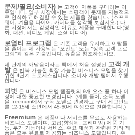
문제/필요(소비자)
는 고객이 제품을 구매하는 이
유입니다. 일부 시장에서는 쇼핑객이 문제를 지능적으
로 인식하고 해결할 수 있는 제품을 찾습니다. (소프트
웨어, 겨울용 타이어, 카테터를 생각해 보십시오.) 다
른 시장에서는 감정적인 이유로 제품을 구매합니다(영
화, 패션, 비디오 게임, 소셜 미디어).
로열티 프로그램
은 기존 고객을 유지하고 이탈률
을 줄이는 데 사용되는 “포인트” 또는 “상속 고객 프로
그램”과 같은 기술입니다. 유출을 참조하십시오.
고객 개
네 단계의 깨달음이라는 책에서 처음 설명된
발
은 반복 가능한 확장 가능한 비즈니스 모델을 찾기
위한 4단계 프로세스입니다. 소비자 개발 팀에서 수행
합니다.
피벗
은 비즈니스 모델 템플릿의 9개 요소 중 하나 이
상에 대한 중요한 변경입니다. (예를 들어, 소득 모델
을 freemum에서 구독 모델로 변경하고 구매 세그먼트
를 12-15세 소년에서 45-60세 여성으로 전환합니다.)
Freemium
은 제품이나 서비스를 무료로 사용하는
비즈니스 모델이며, 고급(향상된, 프리미엄) 제품 기
능, 부가 기능이나 서비스, 주요 제품과 관련된 기타 제
품은 모두 유료로 제공되는 비즈니스 모델입니다. 주