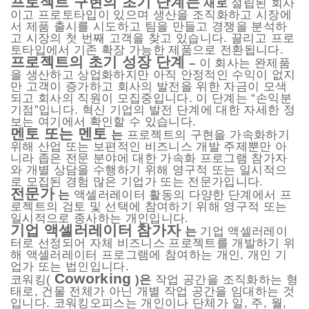
프로젝트 구현의 초기 단계는
새로
설립된 회사
이고 프로토타입이 있으며 생산을 조직화하고 시장에
서 제품 출시를 시도하고 팀을 만들고 경쟁을 분석하
고 시장의 첫 번째 고객을 찾고 있습니다. 끌리고 프로
토타입에서 기존 확장 가능한 제품으로 전환됩니다.
프로젝트의 초기 성장 단계
–
이 회사는 완제품
을 생산하고 상업화하지만 아직 안정적인 수익이 없지
만 고객이 증가하고 회사의 발전을 위한 자금이 모색
되고 회사의 직원이 모집중입니다. 이 단계는 “손익분
기점”입니다. 혁신 기업의 발전 단계에 대한 자세한 정
보는 여기에서 확인할 수 있습니다.
멘토 또는 멘토
는
프로젝트의 구현을 가속화하기
위해 산업 또는 보편적인 비즈니스 개발 주제뿐만 아
니라 좁은 전문 분야에 대한 가속화 프로그램 참가자
와 개별 상담을 수행하기 위해 영구적 또는 일시적으
로 모집된 경험 많은 기업가 또는 전문가입니다.
전문가
는
액셀러레이터 활동의 다양한 단계에서 프
로젝트의 검토 및 선택에 참여하기 위해 영구적 또는
일시적으로 종사하는 개인입니다.
기업 액셀러레이터 참가자
는
기업 액셀러레이
터로 선정되어 자체 비즈니스 프로젝트를 개발하기 위
해 액셀러레이터 프로그램에 참여하는 개인, 개인 기
업가 또는 법인입니다.
Coworking
코워킹(
)은
작업 공간을 조직화하는 형
태로, 건물 전체가 아닌 개별 작업 공간을 임대하는 것
입니다. 코워킹오피스는 개인이나 단체가 일, 주, 월,