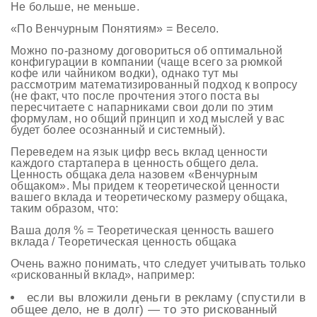
Не больше, не меньше.
«По Венчурным Понятиям» = Весело.
Можно по-разному договориться об оптимальной
конфигурации в компании (чаще всего за рюмкой
кофе или чайником водки), однако тут мы
рассмотрим математизированный подход к вопросу
(не факт, что после прочтения этого поста вы
пересчитаете с напарниками свои доли по этим
формулам, но общий принцип и ход мыслей у вас
будет более осознанный и системный).
Переведем на язык цифр весь вклад ценности
каждого стартапера в ценность общего дела.
Ценность общака дела назовем «Венчурным
общаком». Мы придем к теоретической ценности
вашего вклада и теоретическому размеру общака,
таким образом, что:
Ваша доля % = Теоретическая ценность вашего
вклада / Теоретическая ценность общака
Очень важно понимать, что следует учитывать только
«рискованный вклад», например:
если вы вложили деньги в рекламу (спустили в
общее дело, не в долг) — то это рискованный