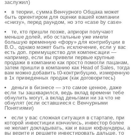
заслужил)
в теории, сумма Венчурного Общака может
быть ориентиром для оценки вашей компании
«снизу», перед раундом, но это «case by case»
те, кто пришли позже, априори получают
меньше долей, ибо остальные уже имели
большую временную «фору» для контрибуции в
В.О., однако может быть исключение, если у вас
есть доп. преимущество для компенсации —
например, если вы привели первые крупные
продажи в компанию как просто помогли пацанам,
затем пришли в компанию как Head of Sales, тогда
вам можно добавить t0-контрибуцию, измеренную
в 1х приведенных продаж (как договоритесь)
деньги в бизнесе — это самое ценное, даже
если ты зашкварился, ведь вклад времени тебе
обнулить могут, а вклад деньгами ни за что не
обнулят (если оставшиеся с Венчурными
Понятиями)
если у вас сложная ситуация в стартапе, при
которой инвестиции кончились, инвестор более
не желает докладывать, как и ваши кофаундеры, а
вы верите и решаете инвестировать дальше, то