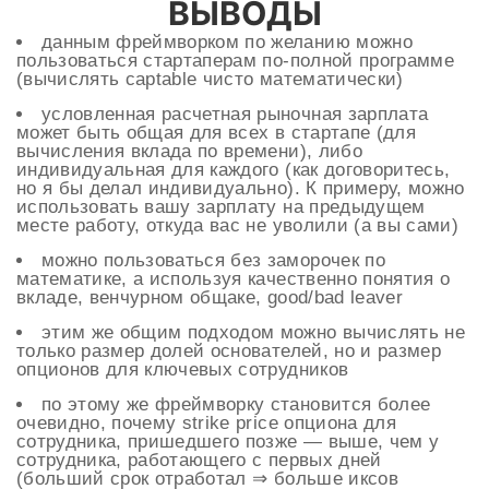
ВЫВОДЫ
данным фреймворком по желанию можно
пользоваться стартаперам по-полной программе
(вычислять captable чисто математически)
условленная расчетная рыночная зарплата
может быть общая для всех в стартапе (для
вычисления вклада по времени), либо
индивидуальная для каждого (как договоритесь,
но я бы делал индивидуально). К примеру, можно
использовать вашу зарплату на предыдущем
месте работу, откуда вас не уволили (а вы сами)
можно пользоваться без заморочек по
математике, а используя качественно понятия о
вкладе, венчурном общаке, good/bad leaver
этим же общим подходом можно вычислять не
только размер долей основателей, но и размер
опционов для ключевых сотрудников
по этому же фреймворку становится более
очевидно, почему strike price опциона для
сотрудника, пришедшего позже — выше, чем у
сотрудника, работающего с первых дней
(больший срок отработал ⇒ больше иксов