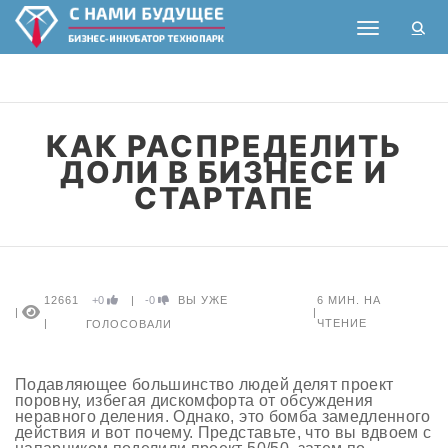
Toggle nav
КАК РАСПРЕДЕЛИТЬ
ДОЛИ В БИЗНЕСЕ И
СТАРТАПЕ
12661
+0
|
-0
ВЫ УЖЕ
6
МИН. НА
|
|
|
ЧТЕНИЕ
ГОЛОСОВАЛИ
Подавляющее большинство людей делят проект
поровну, избегая дискомфорта от обсуждения
неравного деления. Однако, это бомба замедленного
действия и вот почему. Представьте, что вы вдвоем с